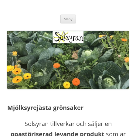
Hoppa
till
innehåll
Meny
Mjölksyrejästa grönsaker
Solsyran tillverkar och säljer en
opastöriserad levande produkt
som är